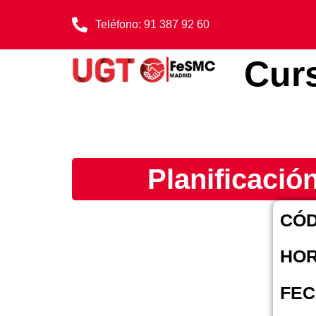
Teléfono: 91 387 92 60
Cur
Planificació
CÓD
HOR
FEC