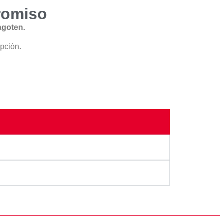
romiso
agoten.
ipción.