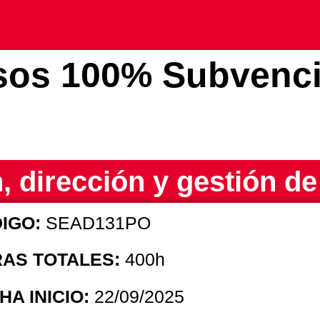
sos 100% Subvenc
n, dirección y gestión de
IGO:
SEAD131PO
AS TOTALES:
400h
HA INICIO:
22/09/2025