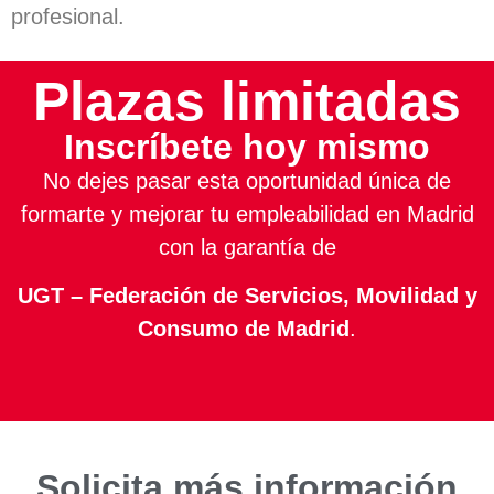
profesional.
Plazas limitadas
Inscríbete hoy mismo
No dejes pasar esta oportunidad única de
formarte y mejorar tu empleabilidad en Madrid
con la garantía de
UGT – Federación de Servicios, Movilidad y
Consumo de Madrid
.
Solicita más información